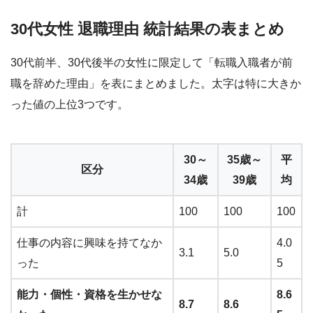
30代女性 退職理由 統計結果の表まとめ
30代前半、30代後半の女性に限定して「転職入職者が前
職を辞めた理由」を表にまとめました。太字は特に大きか
った値の上位3つです。
30～
35歳～
平
区分
34歳
39歳
均
計
100
100
100
仕事の内容に興味を持てなか
4.0
3.1
5.0
った
5
能力・個性・資格を生かせな
8.6
8.7
8.6